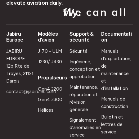
elevate aviation daily.
We can all fly.
Jabiru
Modèles
Support &
Documentati
Europe
d'avion
sécurité
on
JABIRU
J170 - ULM
Sécurité
Manuels
EUROPE
d’exploitation,
J230/ J430
Ingénierie,
12b Rte de
de
conception et
Troyes, 21121
maintenance
approbation
Propulseurs
Darois
et
Maintenance,
d’installation
Gen4 2200
contact@jabiru.eu.com
réparation et
Manuels de
Gen4 3300
révision
construction
générale
Hélices
Bulletin et
Signalement
lettres de
d’anomalies en
service
service