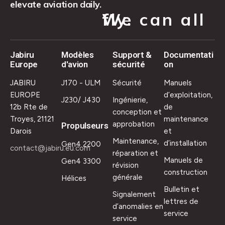
elevate aviation daily.
We can all fly.
Jabiru
Modèles
Support &
Documentati
Europe
d'avion
sécurité
on
JABIRU
J170 - ULM
Sécurité
Manuels
EUROPE
d’exploitation,
J230/ J430
Ingénierie,
12b Rte de
de
conception et
Troyes, 21121
maintenance
approbation
Propulseurs
Darois
et
Maintenance,
d’installation
Gen4 2200
contact@jabiru.eu.com
réparation et
Manuels de
Gen4 3300
révision
construction
générale
Hélices
Bulletin et
Signalement
lettres de
d’anomalies en
service
service