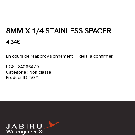
8MM X 1/4 STAINLESS SPACER
4
.
34
€
En cours de réapprovisionnement — délai à confirmer.
UGS :
3A066A7D
Catégorie :
Non classé
Product ID:
8071
We engineer &