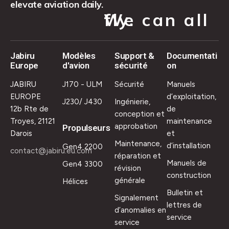
elevate aviation daily.
We can all fly.
Jabiru
Modèles
Support &
Documentati
Europe
d'avion
sécurité
on
JABIRU
J170 - ULM
Sécurité
Manuels
EUROPE
d’exploitation,
J230/ J430
Ingénierie,
12b Rte de
de
conception et
Troyes, 21121
maintenance
approbation
Propulseurs
Darois
et
Maintenance,
d’installation
Gen4 2200
contact@jabiru.eu.com
réparation et
Manuels de
Gen4 3300
révision
construction
générale
Hélices
Bulletin et
Signalement
lettres de
d’anomalies en
service
service