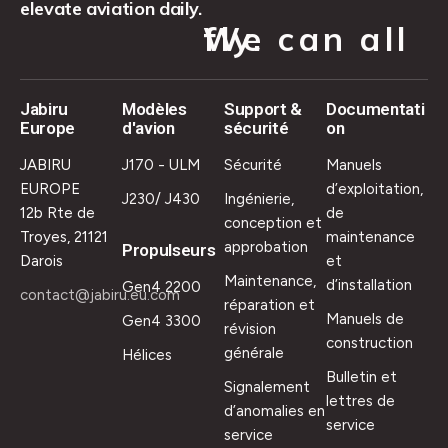
elevate aviation daily.
We can all fly.
Jabiru
Modèles
Support &
Documentati
Europe
d'avion
sécurité
on
JABIRU
J170 - ULM
Sécurité
Manuels
EUROPE
d’exploitation,
J230/ J430
Ingénierie,
12b Rte de
de
conception et
Troyes, 21121
maintenance
approbation
Propulseurs
Darois
et
Maintenance,
d’installation
Gen4 2200
contact@jabiru.eu.com
réparation et
Manuels de
Gen4 3300
révision
construction
générale
Hélices
Bulletin et
Signalement
lettres de
d’anomalies en
service
service