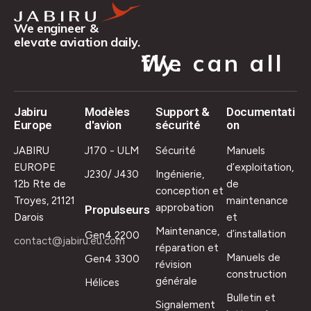
We engineer &
elevate aviation daily.
We can all fly.
Jabiru
Modèles
Support &
Documentati
Europe
d'avion
sécurité
on
JABIRU
J170 - ULM
Sécurité
Manuels
EUROPE
d’exploitation,
J230/ J430
Ingénierie,
12b Rte de
de
conception et
Troyes, 21121
maintenance
approbation
Propulseurs
Darois
et
Maintenance,
d’installation
Gen4 2200
contact@jabiru.eu.com
réparation et
Manuels de
Gen4 3300
révision
construction
générale
Hélices
Bulletin et
Signalement