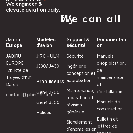
We engineer &
elevate aviation daily.
We can all fly.
Jabiru
Modèles
Support &
Documentati
Europe
d'avion
sécurité
on
JABIRU
J170 - ULM
Sécurité
Manuels
EUROPE
d’exploitation,
J230/ J430
Ingénierie,
12b Rte de
de
conception et
Troyes, 21121
maintenance
approbation
Propulseurs
Darois
et
Maintenance,
d’installation
Gen4 2200
contact@jabiru.eu.com
réparation et
Manuels de
Gen4 3300
révision
construction
générale
Hélices
Bulletin et
Signalement
lettres de
d’anomalies en