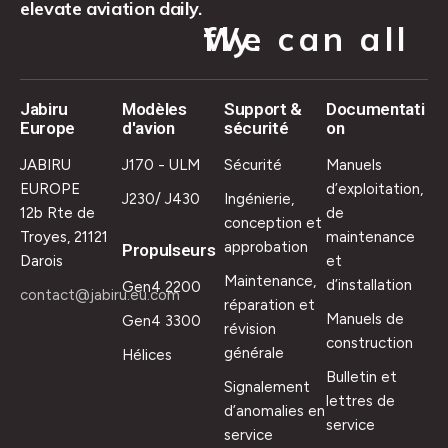
elevate aviation daily.
We can all fly.
Jabiru
Modèles
Support &
Documentati
Europe
d'avion
sécurité
on
JABIRU
J170 - ULM
Sécurité
Manuels
EUROPE
d’exploitation,
J230/ J430
Ingénierie,
12b Rte de
de
conception et
Troyes, 21121
maintenance
approbation
Propulseurs
Darois
et
Maintenance,
d’installation
Gen4 2200
contact@jabiru.eu.com
réparation et
Manuels de
Gen4 3300
révision
construction
générale
Hélices
Bulletin et
Signalement
lettres de
d’anomalies en
service
service