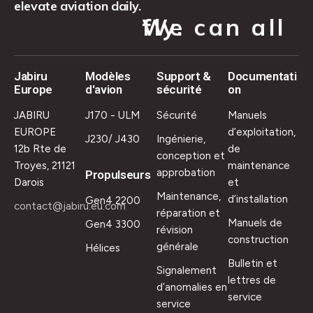
elevate aviation daily.
We can all fly.
Jabiru
Modèles
Support &
Documentati
Europe
d'avion
sécurité
on
JABIRU
J170 - ULM
Sécurité
Manuels
EUROPE
d’exploitation,
J230/ J430
Ingénierie,
12b Rte de
de
conception et
Troyes, 21121
maintenance
approbation
Propulseurs
Darois
et
Maintenance,
d’installation
Gen4 2200
contact@jabiru.eu.com
réparation et
Manuels de
Gen4 3300
révision
construction
générale
Hélices
Bulletin et
Signalement
lettres de
d’anomalies en
service
service