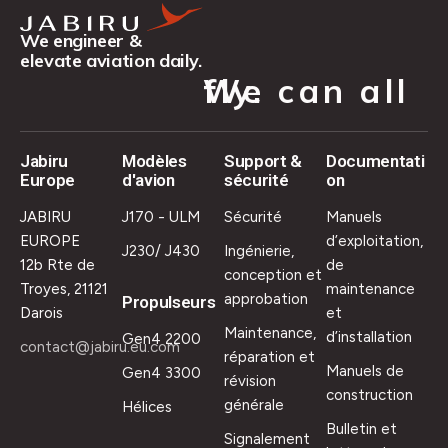
We engineer &
elevate aviation daily.
We can all fly.
Jabiru
Modèles
Support &
Documentati
Europe
d'avion
sécurité
on
JABIRU
J170 - ULM
Sécurité
Manuels
EUROPE
d’exploitation,
J230/ J430
Ingénierie,
12b Rte de
de
conception et
Troyes, 21121
maintenance
approbation
Propulseurs
Darois
et
Maintenance,
d’installation
Gen4 2200
contact@jabiru.eu.com
réparation et
Manuels de
Gen4 3300
révision
construction
générale
Hélices
Bulletin et
Signalement