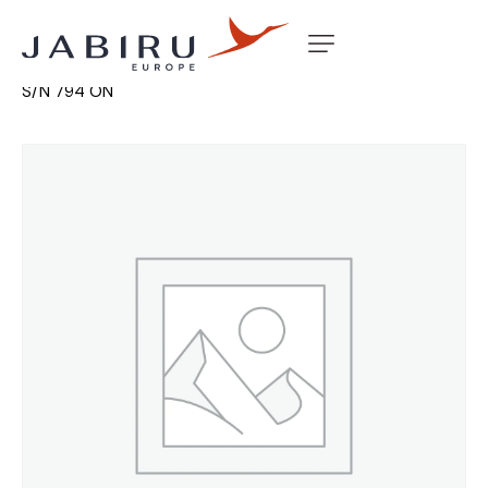
Accueil
Non classé
BACKING PLATE OIL PUMP – 2.2L
S/N 794 ON