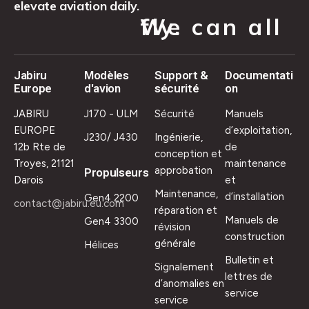
elevate aviation daily.
We can all fly.
Jabiru
Modèles
Support &
Documentati
Europe
d'avion
sécurité
on
JABIRU
J170 - ULM
Sécurité
Manuels
EUROPE
d’exploitation,
J230/ J430
Ingénierie,
12b Rte de
de
conception et
Troyes, 21121
maintenance
approbation
Propulseurs
Darois
et
Maintenance,
d’installation
Gen4 2200
contact@jabiru.eu.com
réparation et
Manuels de
Gen4 3300
révision
construction
générale
Hélices
Bulletin et
Signalement
lettres de
d’anomalies en
service
service