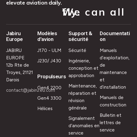
elevate aviation daily.
We can all fly.
Jabiru
Modèles
Support &
Documentati
Europe
d'avion
sécurité
on
JABIRU
J170 - ULM
Sécurité
Manuels
EUROPE
d’exploitation,
J230/ J430
Ingénierie,
12b Rte de
de
conception et
Troyes, 21121
maintenance
approbation
Propulseurs
Darois
et
Maintenance,
d’installation
Gen4 2200
contact@jabiru.eu.com
réparation et
Manuels de
Gen4 3300
révision
construction
générale
Hélices
Bulletin et
Signalement
lettres de
d’anomalies en
service
service