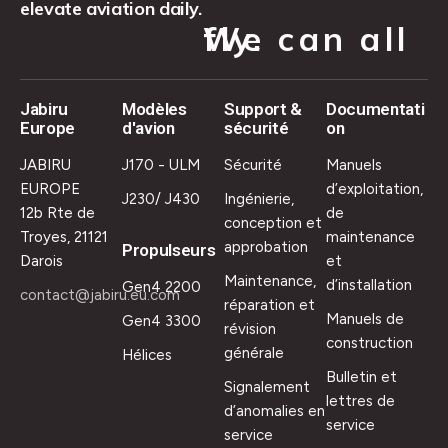
elevate aviation daily.
We can all fly.
Jabiru
Modèles
Support &
Documentati
Europe
d'avion
sécurité
on
JABIRU
J170 - ULM
Sécurité
Manuels
EUROPE
d’exploitation,
J230/ J430
Ingénierie,
12b Rte de
de
conception et
Troyes, 21121
maintenance
approbation
Propulseurs
Darois
et
Maintenance,
d’installation
Gen4 2200
contact@jabiru.eu.com
réparation et
Manuels de
Gen4 3300
révision
construction
générale
Hélices
Bulletin et
Signalement
lettres de
d’anomalies en
service
service