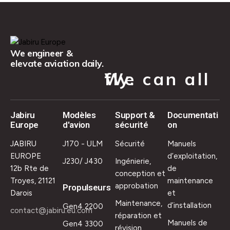
We engineer &
elevate aviation daily.
We can all fly.
Jabiru
Modèles
Support &
Documentati
Europe
d'avion
sécurité
on
JABIRU
J170 - ULM
Sécurité
Manuels
EUROPE
d’exploitation,
J230/ J430
Ingénierie,
12b Rte de
de
conception et
Troyes, 21121
maintenance
approbation
Propulseurs
Darois
et
Maintenance,
d’installation
Gen4 2200
contact@jabiru.eu.com
réparation et
Manuels de
Gen4 3300
révision