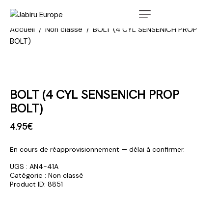
Accueil
Non classé
BOLT (4 CYL SENSENICH PROP
BOLT)
BOLT (4 CYL SENSENICH PROP
BOLT)
4
.
95
€
En cours de réapprovisionnement — délai à confirmer.
UGS :
AN4-41A
Catégorie :
Non classé
Product ID:
8851