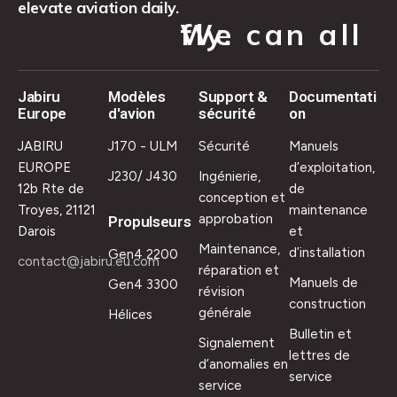
elevate aviation daily.
We can all fly.
Jabiru
Modèles
Support &
Documentati
Europe
d'avion
sécurité
on
JABIRU
J170 - ULM
Sécurité
Manuels
EUROPE
d’exploitation,
J230/ J430
Ingénierie,
12b Rte de
de
conception et
Troyes, 21121
maintenance
approbation
Propulseurs
Darois
et
Maintenance,
d’installation
Gen4 2200
contact@jabiru.eu.com
réparation et
Manuels de
Gen4 3300
révision
construction
générale
Hélices
Bulletin et
Signalement
lettres de
d’anomalies en
service
service