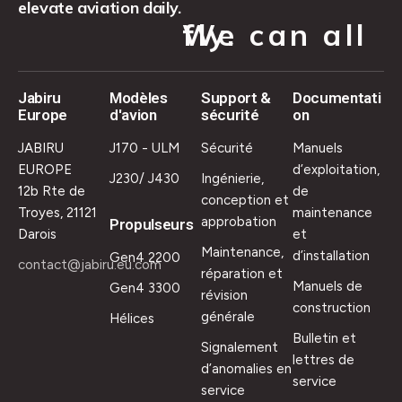
elevate aviation daily.
We can all fly.
Jabiru
Modèles
Support &
Documentati
Europe
d'avion
sécurité
on
JABIRU
J170 - ULM
Sécurité
Manuels
EUROPE
d’exploitation,
J230/ J430
Ingénierie,
12b Rte de
de
conception et
Troyes, 21121
maintenance
approbation
Propulseurs
Darois
et
Maintenance,
d’installation
Gen4 2200
contact@jabiru.eu.com
réparation et
Manuels de
Gen4 3300
révision
construction
générale
Hélices
Bulletin et
Signalement
lettres de
d’anomalies en
service
service