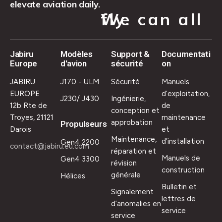
elevate aviation daily.
We can all fly.
Jabiru
Modèles
Support &
Documentati
Europe
d'avion
sécurité
on
JABIRU
J170 - ULM
Sécurité
Manuels
EUROPE
d’exploitation,
J230/ J430
Ingénierie,
12b Rte de
de
conception et
Troyes, 21121
maintenance
approbation
Propulseurs
Darois
et
Maintenance,
d’installation
Gen4 2200
contact@jabiru.eu.com
réparation et
Manuels de
Gen4 3300
révision
construction
générale
Hélices
Bulletin et
Signalement
lettres de
d’anomalies en
service
service