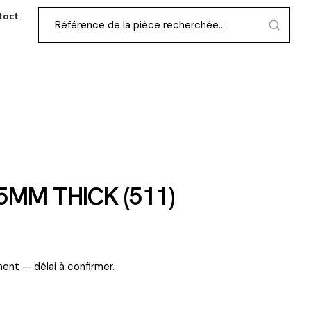
tact
5MM THICK (511)
ent — délai à confirmer.