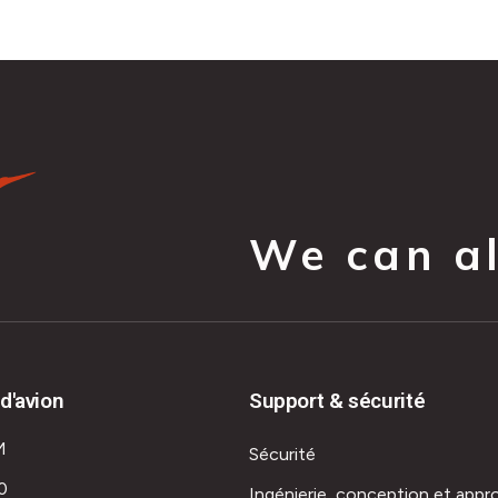
We can all
d'avion
Support & sécurité
M
Sécurité
0
Ingénierie, conception et appr