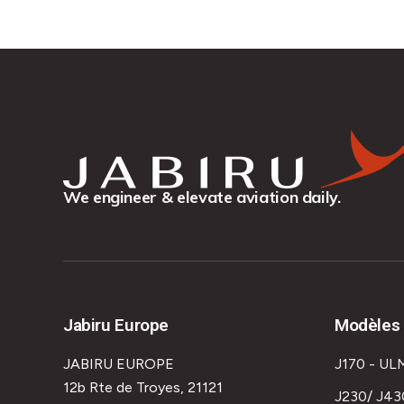
We engineer & elevate aviation daily.
Jabiru Europe
Modèles 
JABIRU EUROPE
J170 - UL
12b Rte de Troyes, 21121
J230/ J43