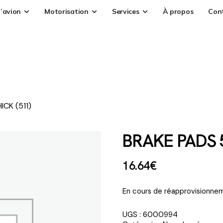
’avion
Motorisation
Services
À propos
Con
CK (511)
BRAKE PADS 
16
.
64
€
En cours de réapprovisionnem
UGS :
6000994