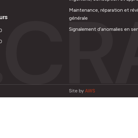
.CR
Maintenance, réparation et rév
urs
générale
Signalement d’anomalies en ser
0
0
Site by
AWS
Français