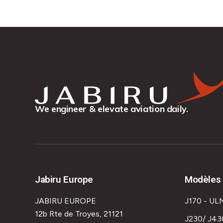
We engineer & elevate aviation daily.
Jabiru Europe
Modèles 
JABIRU EUROPE
J170 - UL
12b Rte de Troyes, 21121
J230/ J43