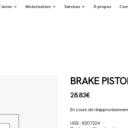
’avion
Motorisation
Services
À propos
Con
BRAKE PISTO
28
.
83
€
En cours de réapprovisionnem
UGS :
6207224