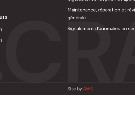
.CR
Maintenance, réparation et rév
urs
générale
Signalement d’anomalies en ser
0
0
Site by
AWS
Français