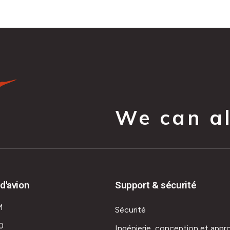
We can all
d'avion
Support & sécurité
M
Sécurité
0
Ingénierie, conception et appr