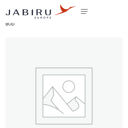
Accueil
Non classé
CABIN HEATM/BOXF/PROOF MAIN
BOD