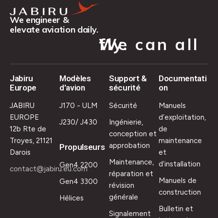
We engineer &
elevate aviation daily.
We can all fly.
Jabiru
Modèles
Support &
Documentati
Europe
d'avion
sécurité
on
JABIRU
J170 - ULM
Sécurité
Manuels
EUROPE
d’exploitation,
J230/ J430
Ingénierie,
12b Rte de
de
conception et
Troyes, 21121
maintenance
approbation
Propulseurs
Darois
et
Maintenance,
d’installation
Gen4 2200
contact@jabiru.eu.com
réparation et
Manuels de
Gen4 3300
révision
construction
générale
Hélices
Bulletin et
Signalement