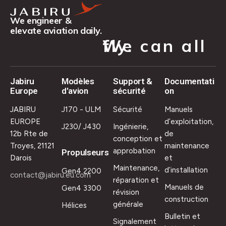
We engineer &
elevate aviation daily.
We can all fly.
Jabiru
Modèles
Support &
Documentati
Europe
d'avion
sécurité
on
JABIRU
J170 - ULM
Sécurité
Manuels
EUROPE
d’exploitation,
J230/ J430
Ingénierie,
12b Rte de
de
conception et
Troyes, 21121
maintenance
approbation
Propulseurs
Darois
et
Maintenance,
d’installation
Gen4 2200
contact@jabiru.eu.com
réparation et
Manuels de
Gen4 3300
révision
construction
générale
Hélices
Bulletin et
Signalement