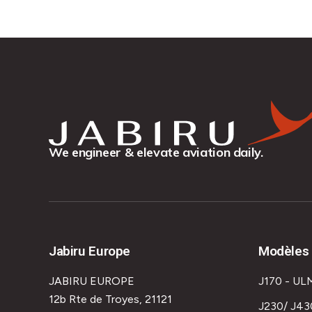
We engineer & elevate aviation daily.
Jabiru Europe
Modèles 
JABIRU EUROPE
J170 - UL
12b Rte de Troyes, 21121
J230/ J43