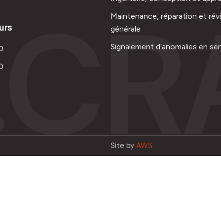
.CR
Maintenance, réparation et rév
urs
générale
Signalement d’anomalies en ser
0
0
Site by
AWS
Français