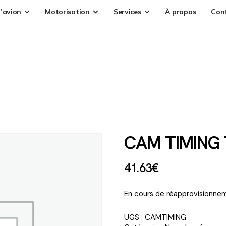
’avion
Motorisation
Services
À propos
Con
CAM TIMING
41
.
63
€
En cours de réapprovisionnem
UGS :
CAMTIMING