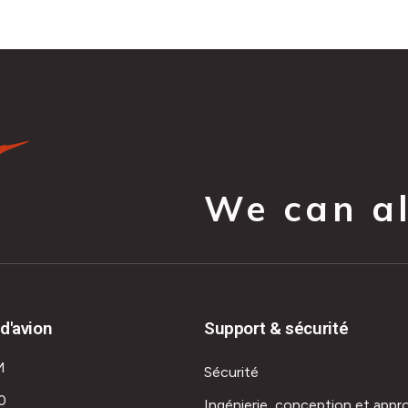
We can all
d'avion
Support & sécurité
M
Sécurité
0
Ingénierie, conception et appr