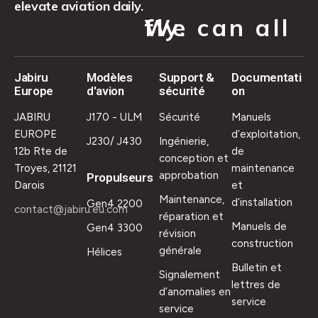
elevate aviation daily.
We can all fly.
Jabiru
Modèles
Support &
Documentati
Europe
d'avion
sécurité
on
JABIRU
J170 - ULM
Sécurité
Manuels
EUROPE
d’exploitation,
J230/ J430
Ingénierie,
12b Rte de
de
conception et
Troyes, 21121
maintenance
approbation
Propulseurs
Darois
et
Maintenance,
d’installation
Gen4 2200
contact@jabiru.eu.com
réparation et
Manuels de
Gen4 3300
révision
construction
générale
Hélices
Bulletin et
Signalement
lettres de
d’anomalies en
service
service