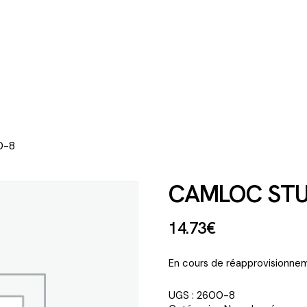
0-8
CAMLOC STU
14
.
73
€
En cours de réapprovisionnem
UGS :
2600-8