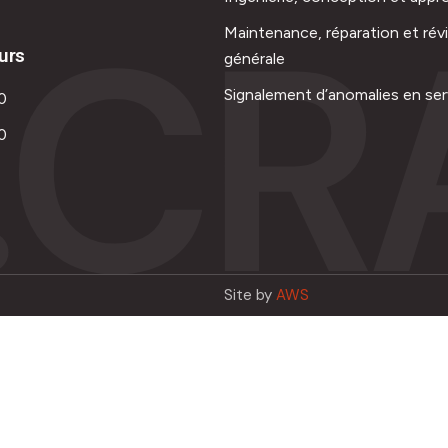
.CR
Maintenance, réparation et rév
urs
générale
Signalement d’anomalies en ser
0
0
Site by
AWS
Français