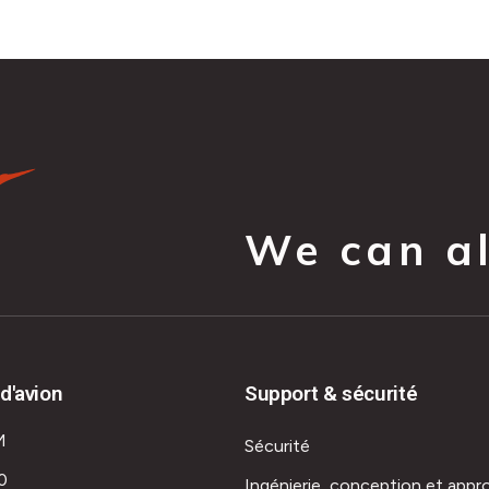
We can all
d'avion
Support & sécurité
M
Sécurité
0
Ingénierie, conception et appr