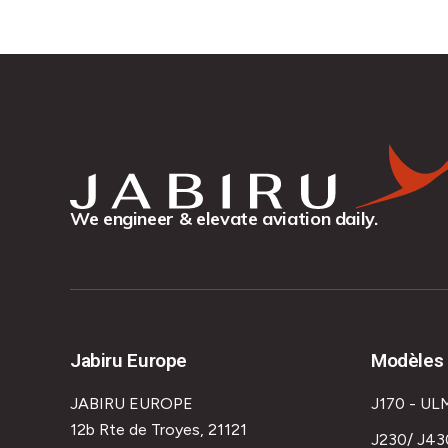
We engineer & elevate aviation daily.
Jabiru Europe
Modèles 
JABIRU EUROPE
J170 - UL
12b Rte de Troyes, 21121
J230/ J43