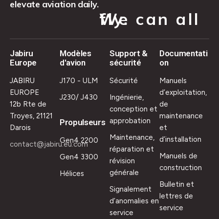
elevate aviation daily.
We can all fly.
Jabiru
Modèles
Support &
Documentati
Europe
d'avion
sécurité
on
JABIRU
J170 - ULM
Sécurité
Manuels
EUROPE
d’exploitation,
J230/ J430
Ingénierie,
12b Rte de
de
conception et
Troyes, 21121
maintenance
approbation
Propulseurs
Darois
et
Maintenance,
d’installation
Gen4 2200
contact@jabiru.eu.com
réparation et
Manuels de
Gen4 3300
révision
construction
générale
Hélices
Bulletin et
Signalement
lettres de
d’anomalies en
service
service