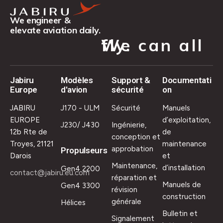
We engineer &
elevate aviation daily.
We can all fly.
Jabiru
Modèles
Support &
Documentati
Europe
d'avion
sécurité
on
JABIRU
J170 - ULM
Sécurité
Manuels
EUROPE
d’exploitation,
J230/ J430
Ingénierie,
12b Rte de
de
conception et
Troyes, 21121
maintenance
approbation
Propulseurs
Darois
et
Maintenance,
d’installation
Gen4 2200
contact@jabiru.eu.com
réparation et
Manuels de
Gen4 3300
révision
construction
générale
Hélices
Bulletin et
Signalement