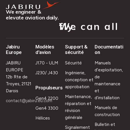
We engineer &
elevate aviation daily.
We can all fly.
Jabiru
Modèles
Support &
Documentati
Europe
d'avion
sécurité
on
JABIRU
J170 - ULM
Sécurité
Manuels
EUROPE
d’exploitation,
J230/ J430
Ingénierie,
12b Rte de
de
conception et
Troyes, 21121
maintenance
approbation
Propulseurs
Darois
et
Maintenance,
d’installation
Gen4 2200
contact@jabiru.eu.com
réparation et
Manuels de
Gen4 3300
révision
construction
générale
Hélices
Bulletin et
Signalement