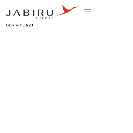
Accueil
Non classé
CARBY ASSY COMPLETE 2200
GEN 4 PD42J