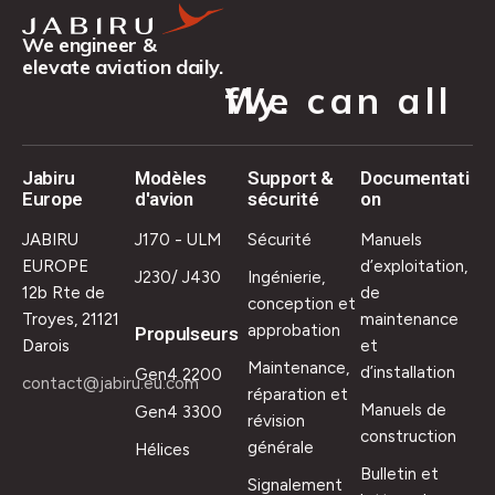
We engineer &
elevate aviation daily.
We can all fly.
Jabiru
Modèles
Support &
Documentati
Europe
d'avion
sécurité
on
JABIRU
J170 - ULM
Sécurité
Manuels
EUROPE
d’exploitation,
J230/ J430
Ingénierie,
12b Rte de
de
conception et
Troyes, 21121
maintenance
approbation
Propulseurs
Darois
et
Maintenance,
d’installation
Gen4 2200
contact@jabiru.eu.com
réparation et
Manuels de
Gen4 3300
révision
construction
générale
Hélices
Bulletin et
Signalement