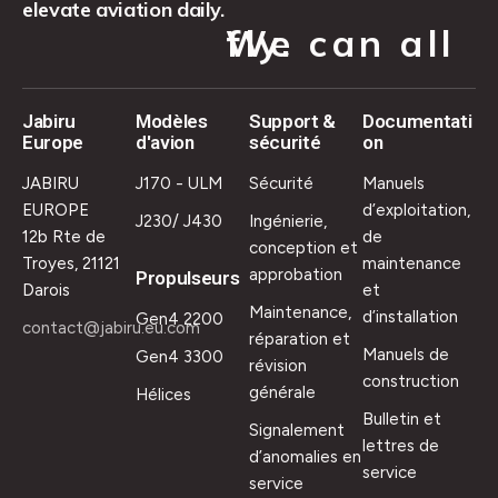
elevate aviation daily.
We can all fly.
Jabiru
Modèles
Support &
Documentati
Europe
d'avion
sécurité
on
JABIRU
J170 - ULM
Sécurité
Manuels
EUROPE
d’exploitation,
J230/ J430
Ingénierie,
12b Rte de
de
conception et
Troyes, 21121
maintenance
approbation
Propulseurs
Darois
et
Maintenance,
d’installation
Gen4 2200
contact@jabiru.eu.com
réparation et
Manuels de
Gen4 3300
révision
construction
générale
Hélices
Bulletin et
Signalement
lettres de
d’anomalies en
service
service