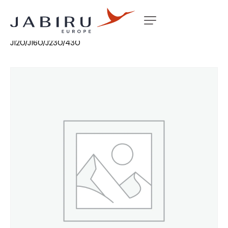
Accueil
Non classé
CARD STALL WARNING
J120/J160/J230/430