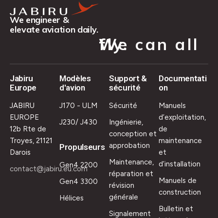
We engineer &
elevate aviation daily.
We can all fly.
Jabiru
Modèles
Support &
Documentati
Europe
d'avion
sécurité
on
JABIRU
J170 - ULM
Sécurité
Manuels
EUROPE
d’exploitation,
J230/ J430
Ingénierie,
12b Rte de
de
conception et
Troyes, 21121
maintenance
approbation
Propulseurs
Darois
et
Maintenance,
d’installation
Gen4 2200
contact@jabiru.eu.com
réparation et
Manuels de
Gen4 3300
révision
construction
générale
Hélices
Bulletin et
Signalement