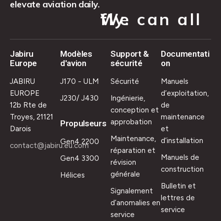
elevate aviation daily.
We can all fly.
Jabiru
Modèles
Support &
Documentati
Europe
d'avion
sécurité
on
JABIRU
J170 - ULM
Sécurité
Manuels
EUROPE
d’exploitation,
J230/ J430
Ingénierie,
12b Rte de
de
conception et
Troyes, 21121
maintenance
approbation
Propulseurs
Darois
et
Maintenance,
d’installation
Gen4 2200
contact@jabiru.eu.com
réparation et
Manuels de
Gen4 3300
révision
construction
générale
Hélices
Bulletin et
Signalement
lettres de
d’anomalies en
service
service