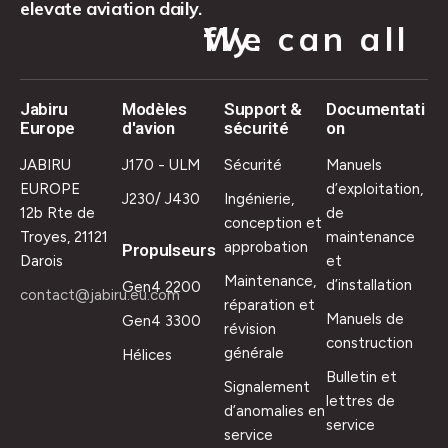
elevate aviation daily.
We can all fly.
Jabiru
Modèles
Support &
Documentati
Europe
d'avion
sécurité
on
JABIRU
J170 - ULM
Sécurité
Manuels
EUROPE
d’exploitation,
J230/ J430
Ingénierie,
12b Rte de
de
conception et
Troyes, 21121
maintenance
approbation
Propulseurs
Darois
et
Maintenance,
d’installation
Gen4 2200
contact@jabiru.eu.com
réparation et
Manuels de
Gen4 3300
révision
construction
générale
Hélices
Bulletin et
Signalement
lettres de
d’anomalies en
service
service