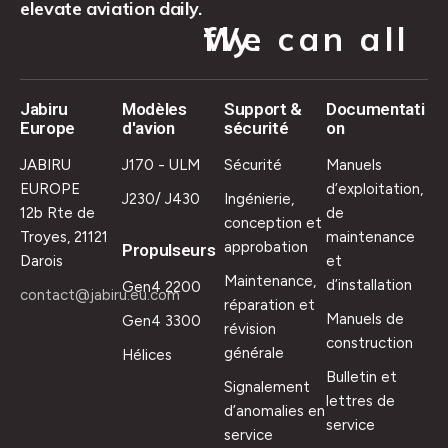
elevate aviation daily.
We can all fly.
Jabiru
Modèles
Support &
Documentati
Europe
d'avion
sécurité
on
JABIRU
J170 - ULM
Sécurité
Manuels
EUROPE
d’exploitation,
J230/ J430
Ingénierie,
12b Rte de
de
conception et
Troyes, 21121
maintenance
approbation
Propulseurs
Darois
et
Maintenance,
d’installation
Gen4 2200
contact@jabiru.eu.com
réparation et
Manuels de
Gen4 3300
révision
construction
générale
Hélices
Bulletin et
Signalement
lettres de
d’anomalies en
service
service