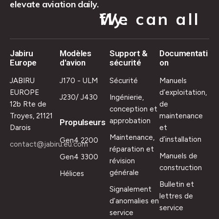
elevate aviation daily.
We can all fly.
Jabiru
Modèles
Support &
Documentati
Europe
d'avion
sécurité
on
JABIRU
J170 - ULM
Sécurité
Manuels
EUROPE
d’exploitation,
J230/ J430
Ingénierie,
12b Rte de
de
conception et
Troyes, 21121
maintenance
approbation
Propulseurs
Darois
et
Maintenance,
d’installation
Gen4 2200
contact@jabiru.eu.com
réparation et
Manuels de
Gen4 3300
révision
construction
générale
Hélices
Bulletin et
Signalement
lettres de
d’anomalies en
service
service