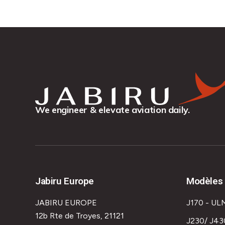
We engineer & elevate aviation daily.
Jabiru Europe
Modèles 
JABIRU EUROPE
J170 - UL
12b Rte de Troyes, 21121
J230/ J43