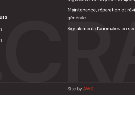
.CR
Maintenance, réparation et rév
urs
générale
Signalement d’anomalies en ser
0
0
Site by
AWS
Français