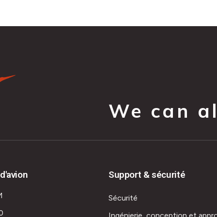
We can all
d'avion
Support & sécurité
M
Sécurité
0
Ingénierie, conception et appr