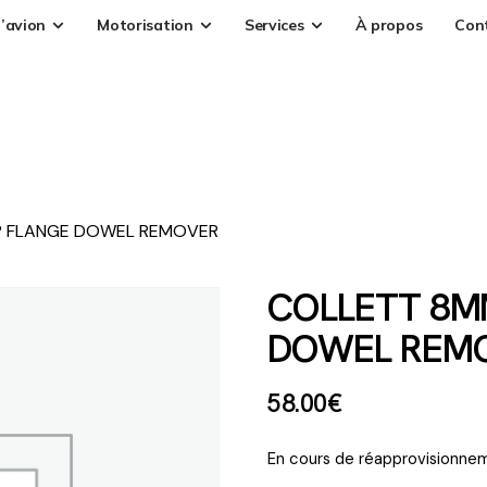
’avion
Motorisation
Services
À propos
Con
P FLANGE DOWEL REMOVER
COLLETT 8M
DOWEL REM
58
.
00
€
En cours de réapprovisionnem