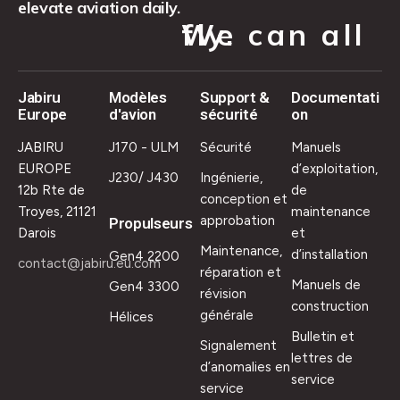
elevate aviation daily.
We can all fly.
Jabiru
Modèles
Support &
Documentati
Europe
d'avion
sécurité
on
JABIRU
J170 - ULM
Sécurité
Manuels
EUROPE
d’exploitation,
J230/ J430
Ingénierie,
12b Rte de
de
conception et
Troyes, 21121
maintenance
approbation
Propulseurs
Darois
et
Maintenance,
d’installation
Gen4 2200
contact@jabiru.eu.com
réparation et
Manuels de
Gen4 3300
révision
construction
générale
Hélices
Bulletin et
Signalement
lettres de
d’anomalies en
service
service