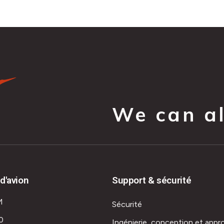
We can all
d'avion
Support & sécurité
M
Sécurité
0
Ingénierie, conception et appr