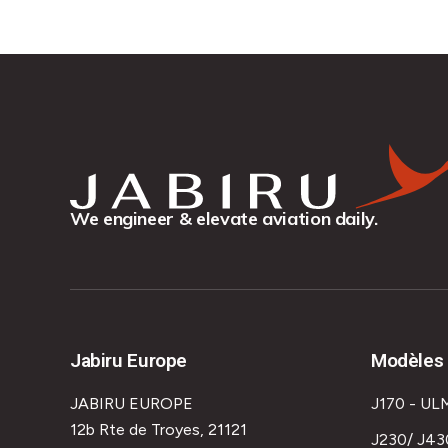
We engineer & elevate aviation daily.
Jabiru Europe
Modèles 
JABIRU EUROPE
J170 - UL
12b Rte de Troyes, 21121
J230/ J43