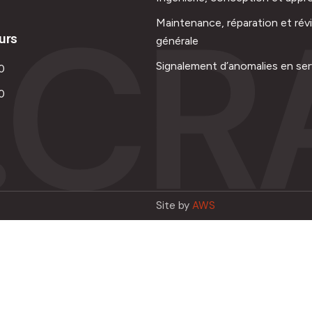
.CR
Maintenance, réparation et rév
urs
générale
Signalement d’anomalies en ser
0
0
Site by
AWS
Français