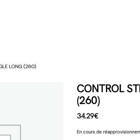
GLE LONG (260)
CONTROL STI
(260)
34
.
29
€
En cours de réapprovisionnem