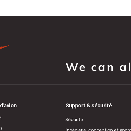
We can all
d'avion
Support & sécurité
M
Sécurité
0
Ingénierie, conception et appr