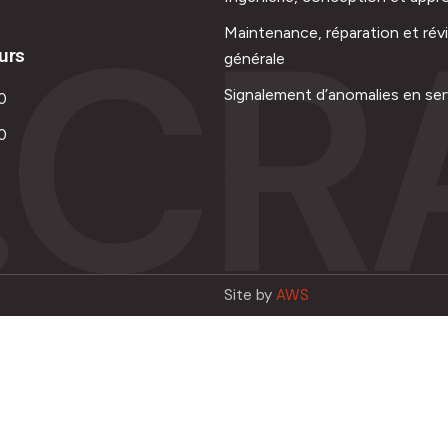
.CR
Maintenance, réparation et rév
urs
générale
Signalement d’anomalies en ser
0
0
Site by
AWS
Français