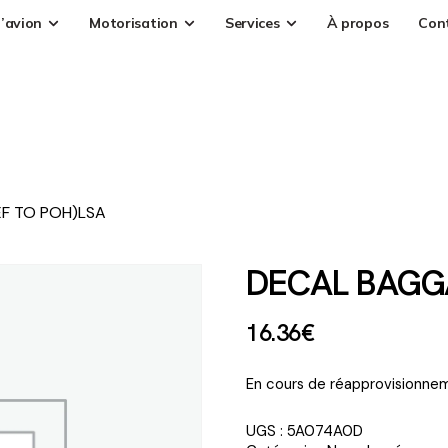
’avion
Motorisation
Services
À propos
Con
F TO POH)LSA
DECAL BAGG
16
.
36
€
En cours de réapprovisionnem
UGS :
5A074A0D