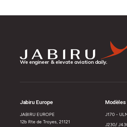
We engineer & elevate aviation daily.
Jabiru Europe
Modèles 
JABIRU EUROPE
J170 - UL
12b Rte de Troyes, 21121
J230/ J43