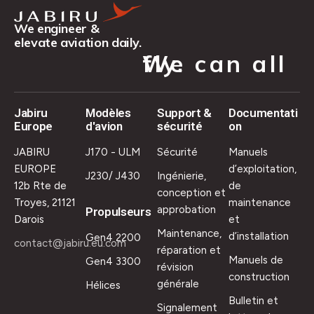
We engineer &
elevate aviation daily.
We can all fly.
Jabiru
Modèles
Support &
Documentati
Europe
d'avion
sécurité
on
JABIRU
J170 - ULM
Sécurité
Manuels
EUROPE
d’exploitation,
J230/ J430
Ingénierie,
12b Rte de
de
conception et
Troyes, 21121
maintenance
approbation
Propulseurs
Darois
et
Maintenance,
d’installation
Gen4 2200
contact@jabiru.eu.com
réparation et
Manuels de
Gen4 3300
révision
construction
générale
Hélices
Bulletin et
Signalement