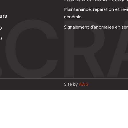
.CR
Maintenance, réparation et rév
urs
générale
Signalement d’anomalies en ser
0
0
Site by
AWS
Français