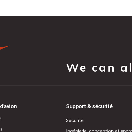
We can all
d'avion
Support & sécurité
M
Sécurité
0
Ingénierie, conception et appr