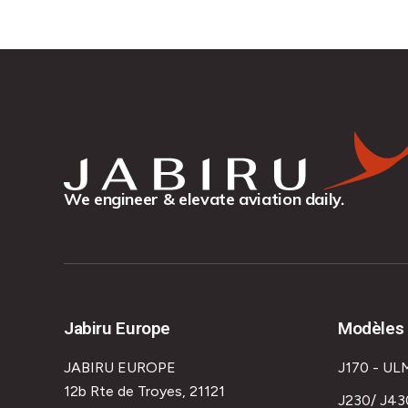
We engineer & elevate aviation daily.
Jabiru Europe
Modèles 
JABIRU EUROPE
J170 - UL
12b Rte de Troyes, 21121
J230/ J43