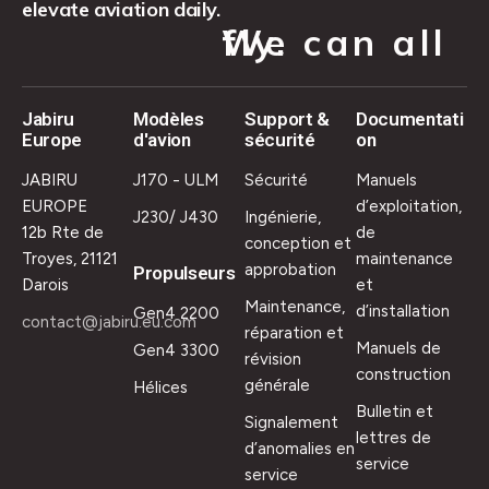
elevate aviation daily.
We can all fly.
Jabiru
Modèles
Support &
Documentati
Europe
d'avion
sécurité
on
JABIRU
J170 - ULM
Sécurité
Manuels
EUROPE
d’exploitation,
J230/ J430
Ingénierie,
12b Rte de
de
conception et
Troyes, 21121
maintenance
approbation
Propulseurs
Darois
et
Maintenance,
d’installation
Gen4 2200
contact@jabiru.eu.com
réparation et
Manuels de
Gen4 3300
révision
construction
générale
Hélices
Bulletin et
Signalement
lettres de
d’anomalies en
service
service