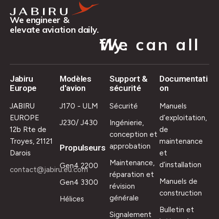
We engineer &
elevate aviation daily.
We can all fly.
Jabiru
Modèles
Support &
Documentati
Europe
d'avion
sécurité
on
JABIRU
J170 - ULM
Sécurité
Manuels
EUROPE
d’exploitation,
J230/ J430
Ingénierie,
12b Rte de
de
conception et
Troyes, 21121
maintenance
approbation
Propulseurs
Darois
et
Maintenance,
d’installation
Gen4 2200
contact@jabiru.eu.com
réparation et
Manuels de
Gen4 3300
révision
construction
générale
Hélices
Bulletin et
Signalement