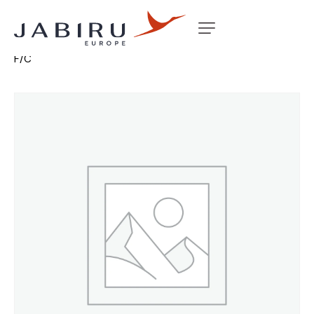
Accueil
Non classé
DYNON ANGLE OF ATTACK PROBE
F/C