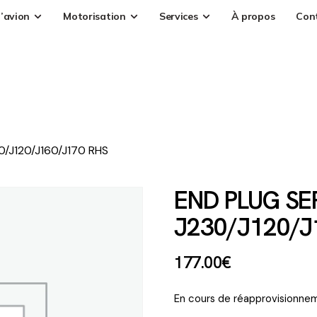
’avion
Motorisation
Services
À propos
Con
30/J120/J160/J170 RHS
END PLUG SER 
J230/J120/J
177
.
00
€
En cours de réapprovisionnem