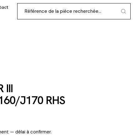
tact
III
160/J170 RHS
ent — délai à confirmer.