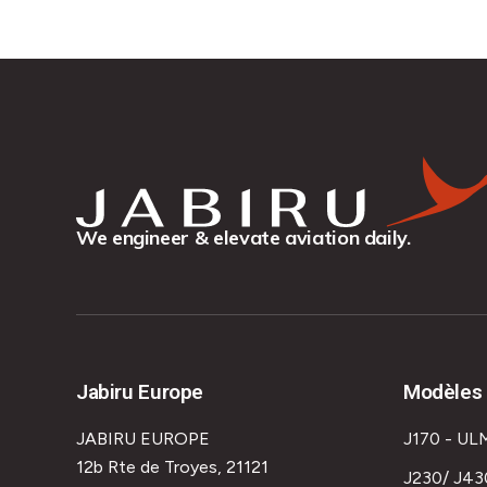
We engineer & elevate aviation daily.
Jabiru Europe
Modèles 
JABIRU EUROPE
J170 - UL
12b Rte de Troyes, 21121
J230/ J43