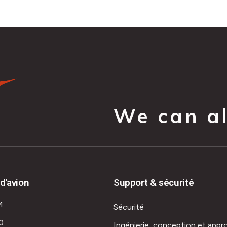
We can all
d'avion
Support & sécurité
M
Sécurité
0
Ingénierie, conception et appr