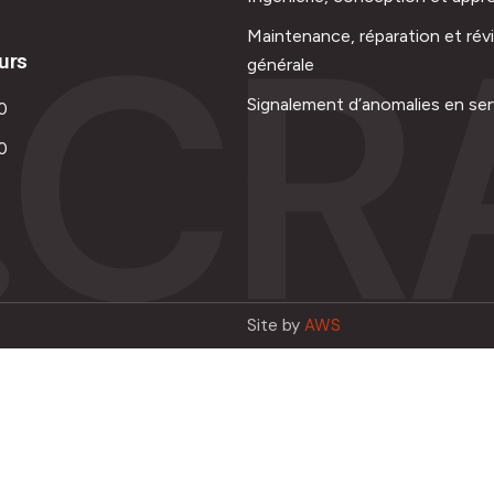
.CR
Maintenance, réparation et rév
urs
générale
Signalement d’anomalies en ser
0
0
Site by
AWS
Français