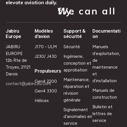
elevate aviation daily.
We can all fly.
Jabiru
Modèles
Support &
Documentati
Europe
d'avion
sécurité
on
JABIRU
J170 - ULM
Sécurité
Manuels
EUROPE
d’exploitation,
J230/ J430
Ingénierie,
12b Rte de
de
conception et
Troyes, 21121
maintenance
approbation
Propulseurs
Darois
et
Maintenance,
d’installation
Gen4 2200
contact@jabiru.eu.com
réparation et
Manuels de
Gen4 3300
révision
construction
générale
Hélices
Bulletin et
Signalement
lettres de
d’anomalies en
service
service