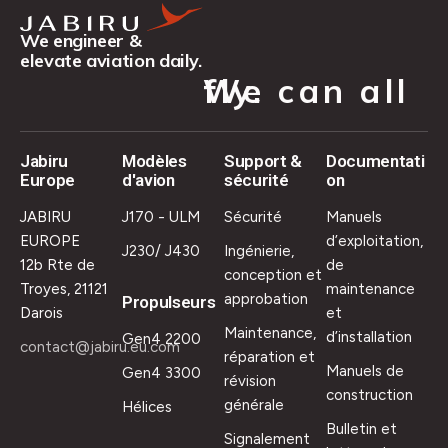
We engineer &
elevate aviation daily.
We can all fly.
Jabiru
Modèles
Support &
Documentati
Europe
d'avion
sécurité
on
JABIRU
J170 - ULM
Sécurité
Manuels
EUROPE
d’exploitation,
J230/ J430
Ingénierie,
12b Rte de
de
conception et
Troyes, 21121
maintenance
approbation
Propulseurs
Darois
et
Maintenance,
d’installation
Gen4 2200
contact@jabiru.eu.com
réparation et
Manuels de
Gen4 3300
révision
construction
générale
Hélices
Bulletin et
Signalement