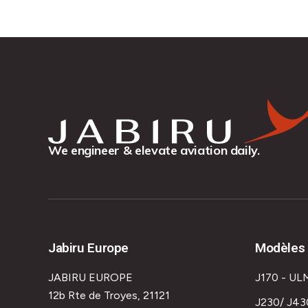
We engineer & elevate aviation daily.
Jabiru Europe
Modèles 
JABIRU EUROPE
J170 - UL
12b Rte de Troyes, 21121
J230/ J43