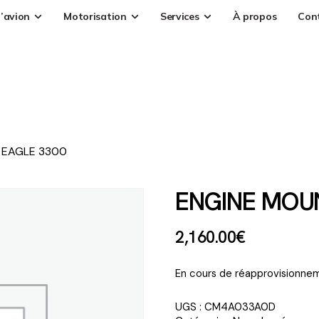
’avion
Motorisation
Services
À propos
Con
 EAGLE 3300
ENGINE MOU
2,160
.
00
€
En cours de réapprovisionnem
UGS :
CM4A033A0D