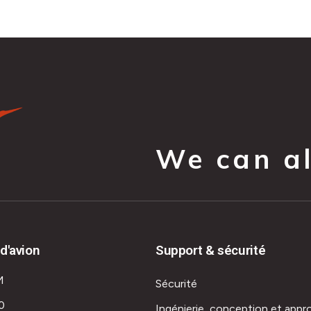
We can all
d'avion
Support & sécurité
M
Sécurité
0
Ingénierie, conception et appr