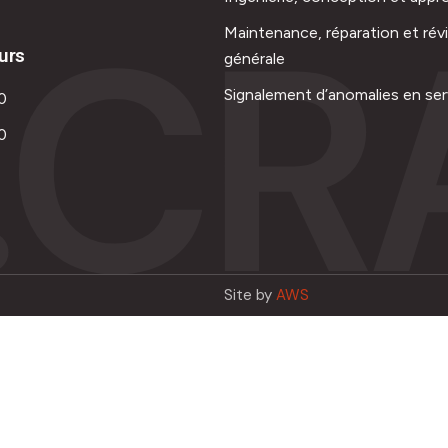
.CR
Maintenance, réparation et rév
urs
générale
Signalement d’anomalies en ser
0
0
Site by
AWS
Français