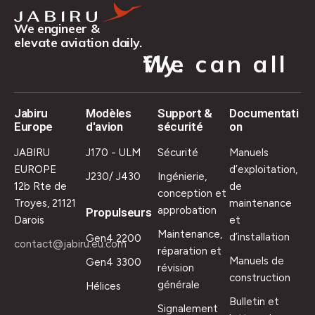
We engineer &
elevate aviation daily.
We can all fly.
Jabiru
Modèles
Support &
Documentati
Europe
d'avion
sécurité
on
JABIRU
J170 - ULM
Sécurité
Manuels
EUROPE
d’exploitation,
J230/ J430
Ingénierie,
12b Rte de
de
conception et
Troyes, 21121
maintenance
approbation
Propulseurs
Darois
et
Maintenance,
d’installation
Gen4 2200
contact@jabiru.eu.com
réparation et
Manuels de
Gen4 3300
révision
construction
générale
Hélices
Bulletin et
Signalement