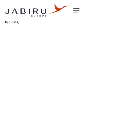
Accueil
Non classé
ENGINE MOUNT W/A RENEGADE
II(2200)