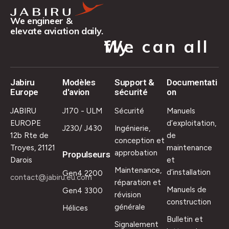
We engineer &
elevate aviation daily.
We can all fly.
Jabiru
Modèles
Support &
Documentati
Europe
d'avion
sécurité
on
JABIRU
J170 - ULM
Sécurité
Manuels
EUROPE
d’exploitation,
J230/ J430
Ingénierie,
12b Rte de
de
conception et
Troyes, 21121
maintenance
approbation
Propulseurs
Darois
et
Maintenance,
d’installation
Gen4 2200
contact@jabiru.eu.com
réparation et
Manuels de
Gen4 3300
révision
construction
générale
Hélices
Bulletin et
Signalement