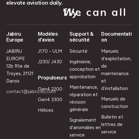
elevate aviation daily.
We can all fly.
Jabiru
Modèles
Support &
Documentati
Europe
d'avion
sécurité
on
JABIRU
J170 - ULM
Sécurité
Manuels
EUROPE
d’exploitation,
J230/ J430
Ingénierie,
12b Rte de
de
conception et
Troyes, 21121
maintenance
approbation
Propulseurs
Darois
et
Maintenance,
d’installation
Gen4 2200
contact@jabiru.eu.com
réparation et
Manuels de
Gen4 3300
révision
construction
générale
Hélices
Bulletin et
Signalement
lettres de
d’anomalies en
service
service