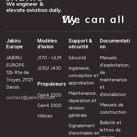
We engineer &
elevate aviation daily.
We can all fly.
Jabiru
Modèles
Support &
Documentati
Europe
d'avion
sécurité
on
JABIRU
J170 - ULM
Sécurité
Manuels
EUROPE
d’exploitation,
J230/ J430
Ingénierie,
12b Rte de
de
conception et
Troyes, 21121
maintenance
approbation
Propulseurs
Darois
et
Maintenance,
d’installation
Gen4 2200
contact@jabiru.eu.com
réparation et
Manuels de
Gen4 3300
révision
construction
générale
Hélices
Bulletin et
Signalement
lettres de
d’anomalies en