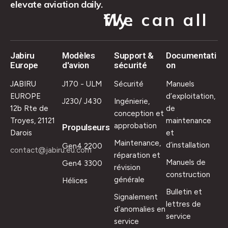
elevate aviation daily.
We can all fly.
Jabiru
Modèles
Support &
Documentati
Europe
d'avion
sécurité
on
JABIRU
J170 - ULM
Sécurité
Manuels
EUROPE
d’exploitation,
J230/ J430
Ingénierie,
12b Rte de
de
conception et
Troyes, 21121
maintenance
approbation
Propulseurs
Darois
et
Maintenance,
d’installation
Gen4 2200
contact@jabiru.eu.com
réparation et
Manuels de
Gen4 3300
révision
construction
générale
Hélices
Bulletin et
Signalement
lettres de
d’anomalies en
service
service